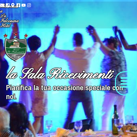
Benvenuti
a
La
Falconara
Hotel
la Sala Ricevimenti
Pianifica la tua occasione speciale con
noi.