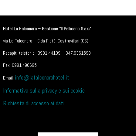
Hotel La Falconara – Gestione “Il Pellicano S.a.s”
via La Falconara – C.da Pietà, Castrovillari (CS)
Recapiti telefonici: 0981.44109 – 347.6361598
Fax: 0981.490695
info@lafalconarahotel.it
Email:
Informativa sulla privacy e sui cookie
Richiesta di accesso ai dati