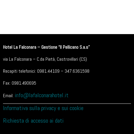
Hotel La Falconara – Gestione “Il Pellicano S.a.s”
via La Falconara – C.da Pietà, Castrovillari (CS)
Recapiti telefonici: 0981.44109 – 347.6361598
Fax: 0981.490695
info@lafalconarahotel.it
Email:
Informativa sulla privacy e sui cookie
Richiesta di accesso ai dati