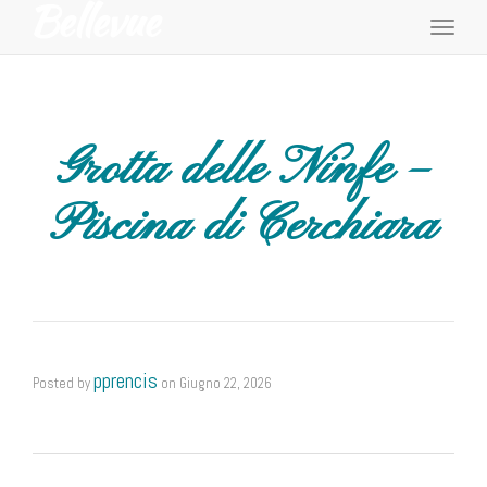
Toggl
navig
Grotta delle Ninfe –
Piscina di Cerchiara
pprencis
Posted by
on
Giugno 22, 2026