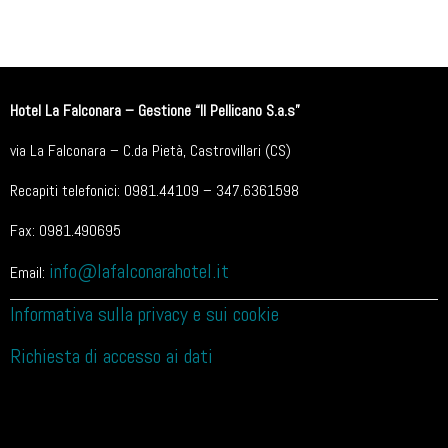
Hotel La Falconara – Gestione “Il Pellicano S.a.s”
via La Falconara – C.da Pietà, Castrovillari (CS)
Recapiti telefonici: 0981.44109 – 347.6361598
Fax: 0981.490695
info@lafalconarahotel.it
Email:
Informativa sulla privacy e sui cookie
Richiesta di accesso ai dati