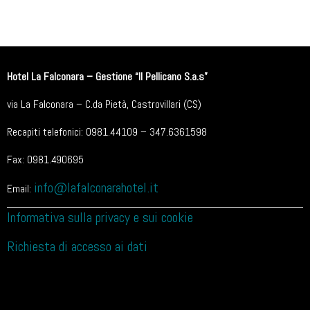
Hotel La Falconara – Gestione “Il Pellicano S.a.s”
via La Falconara – C.da Pietà, Castrovillari (CS)
Recapiti telefonici: 0981.44109 – 347.6361598
Fax: 0981.490695
info@lafalconarahotel.it
Email:
Informativa sulla privacy e sui cookie
Richiesta di accesso ai dati