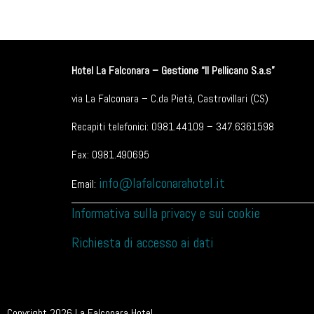
Hotel La Falconara – Gestione “Il Pellicano S.a.s”
via La Falconara – C.da Pietà, Castrovillari (CS)
Recapiti telefonici: 0981.44109 – 347.6361598
Fax: 0981.490695
info@lafalconarahotel.it
Email:
Informativa sulla privacy e sui cookie
Richiesta di accesso ai dati
Copyright 2026 La Falconara Hotel