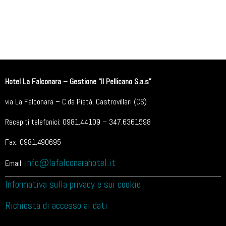
Hotel La Falconara – Gestione “Il Pellicano S.a.s”
via La Falconara – C.da Pietà, Castrovillari (CS)
Recapiti telefonici: 0981.44109 – 347.6361598
Fax: 0981.490695
info@lafalconarahotel.it
Email:
Informativa sulla privacy e sui cookie
Richiesta di accesso ai dati