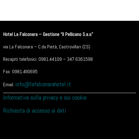
Hotel La Falconara – Gestione “Il Pellicano S.a.s”
via La Falconara – C.da Pietà, Castrovillari (CS)
Recapiti telefonici: 0981.44109 – 347.6361598
Fax: 0981.490695
info@lafalconarahotel.it
Email:
Informativa sulla privacy e sui cookie
Richiesta di accesso ai dati